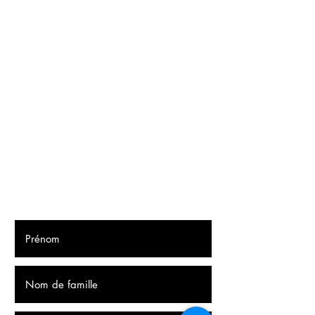
à partir de 11.6 euro depends du
poids et point de livraison
Fonsies Insane Hot Sauce