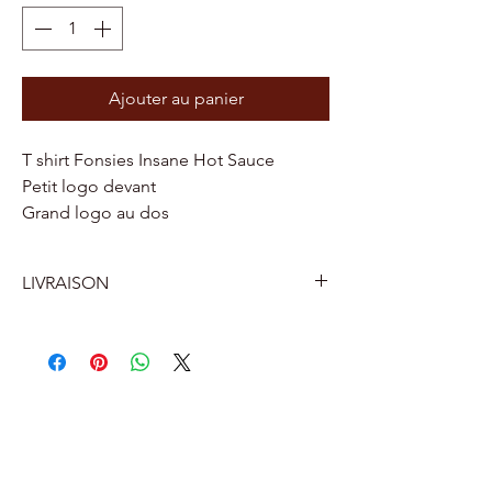
Ajouter au panier
T shirt Fonsies Insane Hot Sauce
Petit logo devant
Grand logo au dos
LIVRAISON
BELGIQUE
Livraison a la maison par Bpost 6.4
euro
Livraison dans un point relais Bpost
ou un distributeur de colis près de
chez vous 5 euros.
FRANCE