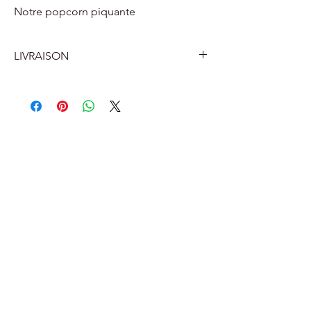
Notre popcorn piquante
LIVRAISON
LIVRAISON
BELGIQUE
Livraison a la maison par Bpost 7.2
euro
Livraison dans un point relais Bpost
ou un distributeur de colis près de
chez vous 5.4 euros.
FRANCE
à partir de 11.6 euro depends du
poids et point de livraison