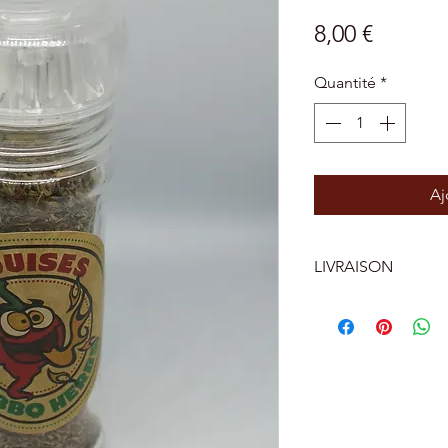
Prix
8,00 €
Quantité
*
Aj
LIVRAISON
LIVRAISON
BELGIQUE
Livraison a la m
Livraison dans u
distributeur de 