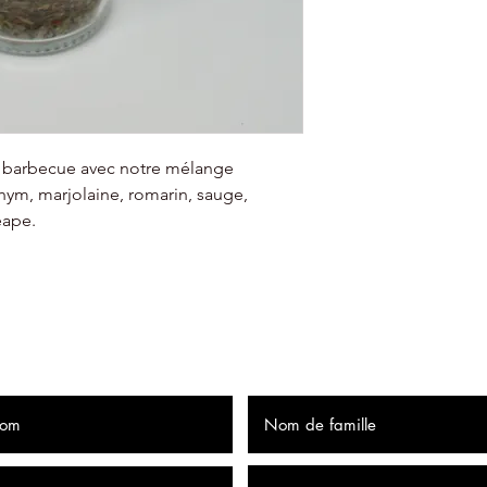
euros.
FRANCE
à partir de 11.
point de livrais
de barbecue avec notre mélange
thym, marjolaine, romarin, sauge,
eape.
onsies Insane Hot Sau