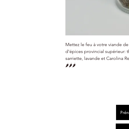
Mettez le feu à votre viande 
d'épices provincial supérieur: 
sarriette, lavande et Carolina R
🌶️🌶️🌶️
F