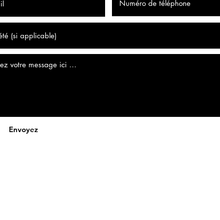
Envoyez
fonsiesinsanehotsauce@hotmail.com
Tel.: 0496/51 08 18
BTW-nummer: BE0674683005
3440 Zoutleeuw, Belgium