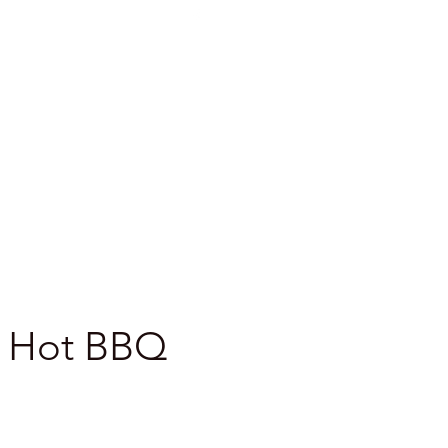
de vente
Shop
More
s Hot BBQ