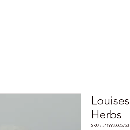
Acceuil
Marchés et Foires
Points 
Louise
Herbs
SKU : 5419980025753